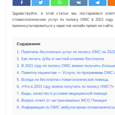
стоматологических
услуг
по
полису
Здравствуйте, в этой статье мы постараемся отве
ОМС
стоматологических услуг по полису ОМС в 2021 году
в
2021
проконсультироваться у юристов онлайн прямо на сайте.
году
в
Москве
Содержание
1.
Перечень бесплатных услуг по полису ОМС на 2021
2.
Как лечить зубы в частной клинике бесплатно
3.
В 2021 году по полису ОМС можно получить больше
4.
Памятка пациентам — Услуги, по программам ОМС и
5.
Всегда ли бесплатна стоматологическая помощь
6.
«Что в 2021 году можно получить по полису ОМС?»
7.
Виды, качество и условия медицинской помощи
8.
Вопрос-ответ от застрахованных МСО Панацея
9.
Информация по ОМС амбулаторная поликлиническ