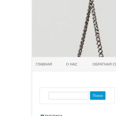
ГЛАВНАЯ
О НАС
ОБРАТНАЯ С
П
о
и
с