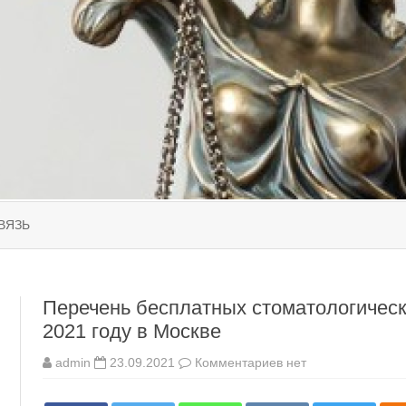
Перейти
к
ВЯЗЬ
содержимому
Перечень бесплатных стоматологическ
2021 году в Москве
к
admin
23.09.2021
Комментариев
нет
записи
Перечень
бесплатных