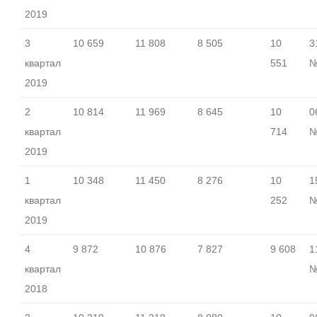
2019
3
10 659
11 808
8 505
10
3
квартал
551
№
2019
2
10 814
11 969
8 645
10
0
квартал
714
№
2019
1
10 348
11 450
8 276
10
1
квартал
252
№
2019
4
9 872
10 876
7 827
9 608
1
квартал
№
2018