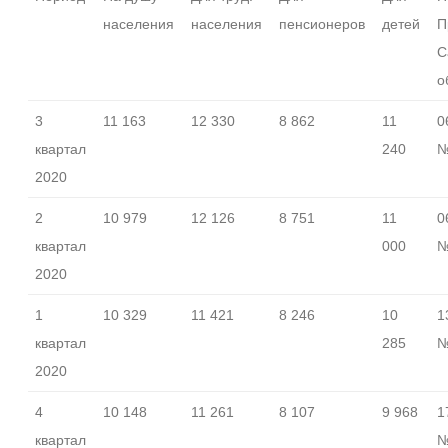
населения
населения
пенсионеров
детей
П
С
о
3
11 163
12 330
8 862
11
0
квартал
240
№
2020
2
10 979
12 126
8 751
11
0
квартал
000
№
2020
1
10 329
11 421
8 246
10
1
квартал
285
№
2020
4
10 148
11 261
8 107
9 968
1
квартал
№