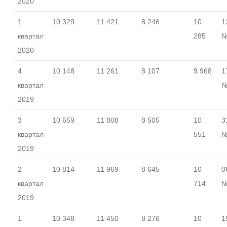
2020
1
10 329
11 421
8 246
10
1
квартал
285
№
2020
4
10 148
11 261
8 107
9 968
1
квартал
№
2019
3
10 659
11 808
8 505
10
3
квартал
551
№
2019
2
10 814
11 969
8 645
10
0
квартал
714
№
2019
1
10 348
11 450
8 276
10
1