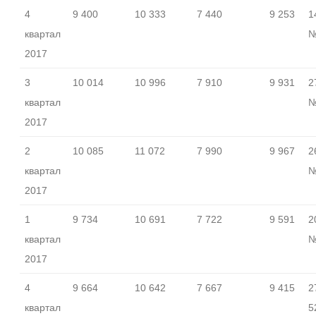
4
9 400
10 333
7 440
9 253
1
квартал
№
2017
3
10 014
10 996
7 910
9 931
2
квартал
№
2017
2
10 085
11 072
7 990
9 967
2
квартал
№
2017
1
9 734
10 691
7 722
9 591
2
квартал
№
2017
4
9 664
10 642
7 667
9 415
2
квартал
5