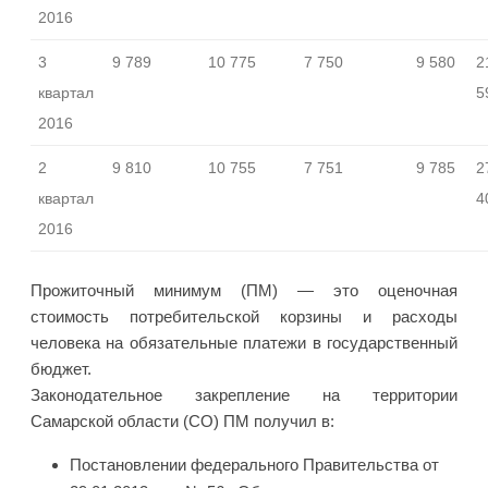
2016
3
9 789
10 775
7 750
9 580
2
квартал
5
2016
2
9 810
10 755
7 751
9 785
2
квартал
4
2016
Прожиточный минимум (ПМ) — это оценочная
стоимость потребительской корзины и расходы
человека на обязательные платежи в государственный
бюджет.
Законодательное закрепление на территории
Самарской области (СО) ПМ получил в:
Постановлении федерального Правительства от