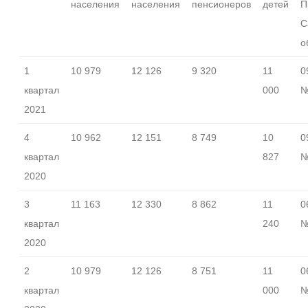
населения
населения
пенсионеров
детей
П
С
о
1
10 979
12 126
9 320
11
0
квартал
000
№
2021
4
10 962
12 151
8 749
10
0
квартал
827
№
2020
3
11 163
12 330
8 862
11
0
квартал
240
№
2020
2
10 979
12 126
8 751
11
0
квартал
000
№