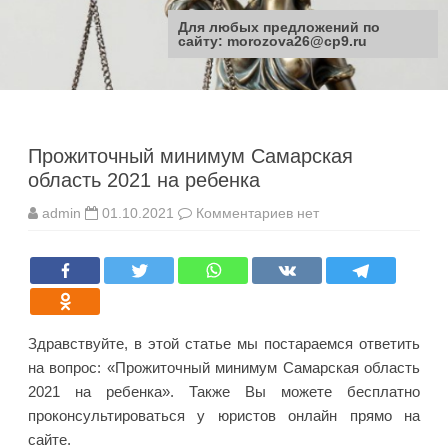
Для любых предложений по
сайту: morozova26@cp9.ru
Перейти
к
содержимому
Прожиточный минимум Самарская
область 2021 на ребенка
к
admin
01.10.2021
Комментариев
нет
записи
Прожиточный
минимум
Самарская
область
2021
на
ребенка
Здравствуйте, в этой статье мы постараемся ответить
на вопрос: «Прожиточный минимум Самарская область
2021 на ребенка». Также Вы можете бесплатно
проконсультироваться у юристов онлайн прямо на
сайте.