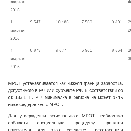
квартал
4
2016
1
9 547
10 486
7 560
9 491
2
квартал
2
2016
4
8 873
9 677
6 961
8 564
2
квартал
3
2015
МРОТ устанавливается как нижняя граница заработка,
допустимого в РФ или субъекте РФ. В соответствии со
ст. 133.1 ТК РФ, минималка в регионе не может быть
ниже федерального МРОТ.
Для утверждения регионального МРОТ необходимо
соблюсти специальную процедуру принятия
показателя, для этого создается трехсторонняя