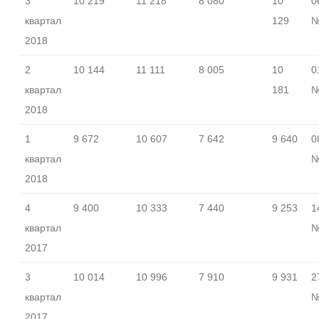
3
10 219
11 218
8 080
10
0
квартал
129
№
2018
2
10 144
11 111
8 005
10
0
квартал
181
№
2018
1
9 672
10 607
7 642
9 640
0
квартал
№
2018
4
9 400
10 333
7 440
9 253
1
квартал
№
2017
3
10 014
10 996
7 910
9 931
2
квартал
№
2017