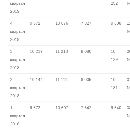
квартал
252
№
2019
4
9 872
10 876
7 827
9 608
1
квартал
№
2018
3
10 219
11 218
8 080
10
0
квартал
129
№
2018
2
10 144
11 111
8 005
10
0
квартал
181
№
2018
1
9 672
10 607
7 642
9 640
0
квартал
№
2018