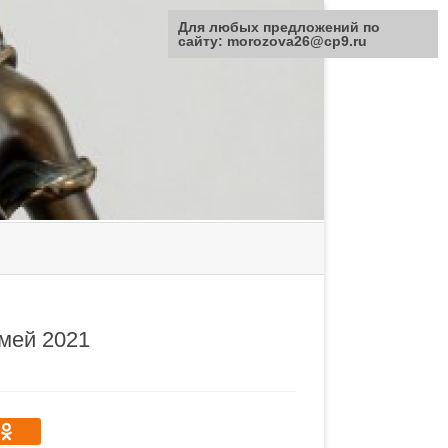
Для любых предложений по
сайту: morozova26@cp9.ru
емей 2021