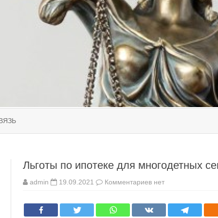
Перейти
к
ВЯЗЬ
содержимому
Льготы по ипотеке для многодетных с
к
admin
19.09.2021
Комментариев
нет
записи
Льготы
по
ипотеке
для