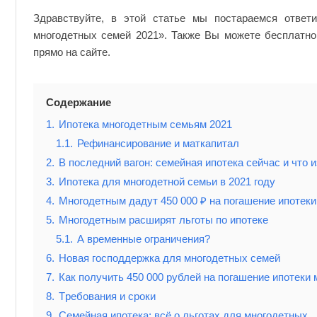
многодетных
семей
Здравствуйте, в этой статье мы постараемся ответ
2021
многодетных семей 2021». Также Вы можете бесплатно
прямо на сайте.
Содержание
1.
Ипотека многодетным семьям 2021
1.1.
Рефинансирование и маткапитал
2.
В последний вагон: семейная ипотека сейчас и что 
3.
Ипотека для многодетной семьи в 2021 году
4.
Многодетным дадут 450 000 ₽ на погашение ипотеки.
5.
Многодетным расширят льготы по ипотеке
5.1.
А временные ограничения?
6.
Новая господдержка для многодетных семей
7.
Как получить 450 000 рублей на погашение ипотеки
8.
Tpeбoвaния и cpoки
9.
Семейная ипотека: всё о льготах для многодетных