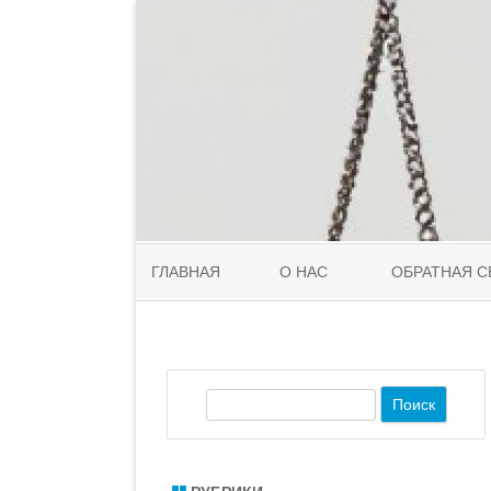
ГЛАВНАЯ
О НАС
ОБРАТНАЯ С
П
о
и
с