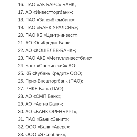
ПАО «АК БАРС» БАНК;
АО «Инвестторгбанк»;
ПАО «Запсибкомбанк»;
ПАО «БАНК УРАЛСИБ»;
ПАО КБ «Центр-инвест»;
АО ЮниКредит Банк;
АО «КОШЕЛЕВ-БАНК»;
ПАО АКБ «Металлинвестбанк»;
Банк «Снежинский» АО;
КБ «Кубань Кредит» ООО;
Прио-Внешторгбанк (ПАО);
РНКБ Банк (ПАО);
АО «СМП Банк»;
АО «Актив Банк»;
АО «БАНК ОРЕНБУРГ»;
ПАО «Банк «Зенит»;
ООО «Банк «Аверс»;
ООО «Экспобанк»;