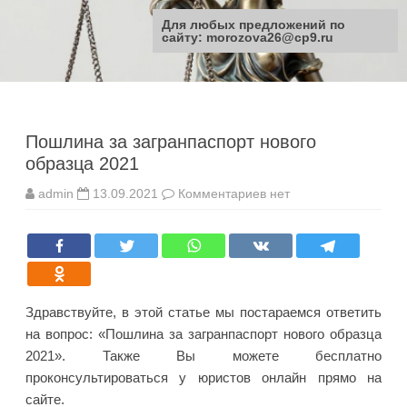
Для любых предложений по
сайту: morozova26@cp9.ru
Перейти
к
содержимому
Пошлина за загранпаспорт нового
образца 2021
к
admin
13.09.2021
Комментариев
нет
записи
Пошлина
за
загранпаспорт
нового
образца
2021
Здравствуйте, в этой статье мы постараемся ответить
на вопрос: «Пошлина за загранпаспорт нового образца
2021». Также Вы можете бесплатно
проконсультироваться у юристов онлайн прямо на
сайте.