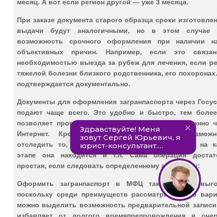
месяц. А вот если регион другой — уже 3 месяца.
При заказе документа старого образца сроки изготовле
выдачи будут аналогичными, но в этом случае 
возможность срочного оформления при наличии н
объективных причин. Например, если это связа
необходимостью выезда за рубеж для лечения, если ре
тяжелой болезни близкого родственника, его похоронах
подтверждается документально.
Документы для оформления загранпаспорта через Госус
подают чаще всего. Это удобно и быстро, тем более
позволяет провести часть процедуры дистанционно ч
Интернет. Кроме того, можно получить возможн
отследить то, как быстро проходит процедура, на к
этапе она находится и т.п.
Сама операция достат
простая, если следовать определенному алгоритму:
Оформить загранпаспорт в МФЦ также очень выго
поскольку среди преимуществ рассматриваемого вари
можно выделить возможность предварительной записи,
избавляет от долгого времяпрепровождения в очер